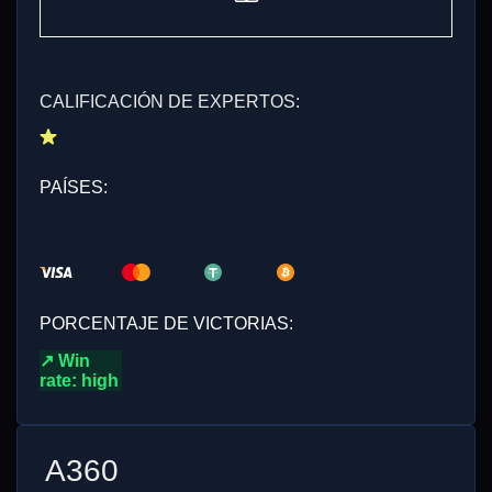
CALIFICACIÓN DE EXPERTOS:
PAÍSES:
PORCENTAJE DE VICTORIAS:
↗ Win
rate: high
A360