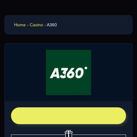
Home
-
Casino
-
A360