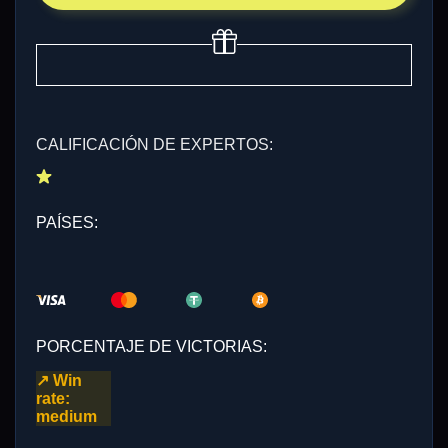
CALIFICACIÓN DE EXPERTOS:
PAÍSES:
PORCENTAJE DE VICTORIAS:
↗ Win
rate:
medium