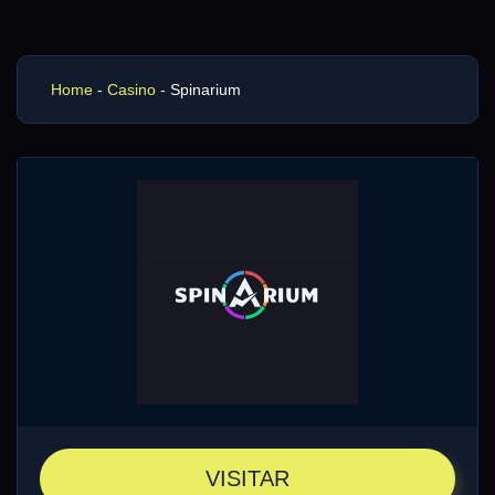
Home
-
Casino
-
Spinarium
VISITAR