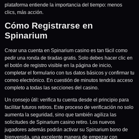
plataforma entiende la importancia del tiempo: menos
clics, más acción.
Cómo Registrarse en
Spinarium
Crear una cuenta en Spinarium casino es tan fácil como
pedir una ronda de tiradas gratis. Solo debes hacer clic en
el botón de registro visible en la página de inicio,
completar el formulario con tus datos básicos y confirmar tu
correo electrónico. En cuestión de minutos tendrás acceso
completo a todas las secciones del casino.
Un consejo útil: verifica tu cuenta desde el principio para
facilitar futuros retiros. Este proceso de verificación no solo
aumenta la seguridad, sino que también agiliza las
solicitudes de Spinarium casino retiro. Los nuevos
jugadores además podrán activar su Spinarium bono de
bienvenida, una excelente manera de empezar con