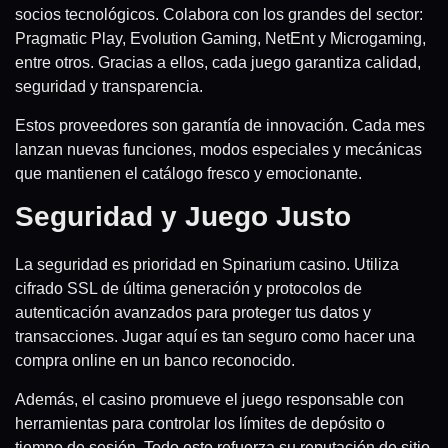
socios tecnológicos. Colabora con los grandes del sector:
Pragmatic Play, Evolution Gaming, NetEnt y Microgaming,
entre otros. Gracias a ellos, cada juego garantiza calidad,
seguridad y transparencia.
Estos proveedores son garantía de innovación. Cada mes
lanzan nuevas funciones, modos especiales y mecánicas
que mantienen el catálogo fresco y emocionante.
Seguridad y Juego Justo
La seguridad es prioridad en Spinarium casino. Utiliza
cifrado SSL de última generación y protocolos de
autenticación avanzados para proteger tus datos y
transacciones. Jugar aquí es tan seguro como hacer una
compra online en un banco reconocido.
Además, el casino promueve el juego responsable con
herramientas para controlar los límites de depósito o
tiempo de sesión. Todo esto refuerza su reputación de sitio