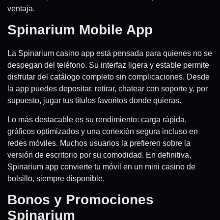
ventaja.
Spinarium Mobile App
La Spinarium casino app está pensada para quienes no se
despegan del teléfono. Su interfaz ligera y estable permite
disfrutar del catálogo completo sin complicaciones. Desde
la app puedes depositar, retirar, chatear con soporte y, por
supuesto, jugar tus títulos favoritos donde quieras.
Lo más destacable es su rendimiento: carga rápida,
gráficos optimizados y una conexión segura incluso en
redes móviles. Muchos usuarios la prefieren sobre la
versión de escritorio por su comodidad. En definitiva,
Spinarium app convierte tu móvil en un mini casino de
bolsillo, siempre disponible.
Bonos y Promociones
Spinarium